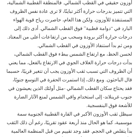
أوزون حقيقي في القطب الشمالي. فالمنطقة القطبية الشمالية،
التي تتميز بدرجات حرارة أكثر تباينًا، لا ترى عادة نفس الظروف
المستنفذة للأوزون. ولكن هذا العام، حاصرت رياح قوية الهواء
البارد في “دوامة قطبية” فوق القطب الشمالي. أدى ذلك إلى
درجات حرارة أكثر برودة وسحب من ارتفاعات أعلى من المعتاد.
ومن ثم بدأ استنفاذ الأوزون في القطب الشمالي.
لحسن الحظ، مع ارتفاع الشمس ببطء فوق القطب الشمالي،
بدأت درجات حرارة الغلاف الجوي في الارتفاع بالفعل، مما يعني
أن الظروف التي تسبب ثقب الأوزون يجب أن تتغير قريبًا، حسبما
قال الباحثون. ومع ذلك، إذا استمرت الحفرة في التوسع جنوبًا،
فقد يحتاج سكان القطب الشمالي -مثل أولئك الذين يعيشون في
جنوب غرينلاند- إلى استخدام واقي الشمس لمنع الآثار الضارة
للأشعة فوق البنفسجية.
سيظل ثقب الأوزون الأكبر في القارة القطبية الجنوبية سمة
موسمية، كما هو الحال منذ أربعة عقود تقريبًا، رغم أن ذلك الثقب
بدأ يتقلص في الحجم. فقد وجد تقييم من قبل المنظمة العالمية