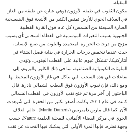
المقبلة.
تتكون الثقوب في طبقة الأوزون (وهي عبارة عن طبقة من الغاز
في الغلاف الجوي للأرض تمتص الكثير من الأشعة فوق البنفسجية
الضارة المنبعثة من الشمس) كل عام فوق القارة القطبية
الجنوبية بسبب التغيرات الموسمية في الغطاء السحابي؛أي بسبب
مزيج من درجات الحرارة المتجمدة والتلوث من صنع الإنسان،
حيث عندما تنخفض درجات الحرارة في بداية فصل الشتاء في
أنتاركتيكا، تتشكل غيوم عالية على القطب الجنوبي. وتؤدي
الملوثات الكيميائية الصناعية، بما في ذلك الكلور والبروم، إلى
تفاعلات في هذه السحب التي تتآكل في غاز الأوزون المحيط بها.
ومع ذلك، فإن ثقوب الأوزون فوق القطب الشمالي نادرة. قال
الباحثون إن آخر مرة تم فتح ثقب الأوزون في القطب الشمالي
كانت في عام 2011، وكانت أصغرَ بكثير من الحفرة التي شُوهدت
الآن. كما قال مارتن داميريس (Martin Dameris)، عالِم الغلاف
الجوي في مركز الفضاء الألماني، للمجلة العلمية Nature، حسب
وجهة نظره، فإنها المرة الأولى التي يمكنك فيها التحدث عن ثقب