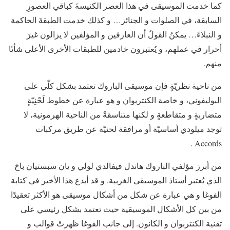
كما خدمت الموسيقى في هذا العصر الكنيسةَ كباقي العصورِ
السابقة، في الصلوات و الجنائز… و كذلك خدمت الطبقةَ الحاكمة
و النبلاءَ… يمكنُ القولُ أن العازفين و المؤلفين لا يزالون غيرَ
أحرار في عملهم، و يُعتبرون خادمين للطبقات الأخرى الأعلى شأنًا
منهم.
من ناحية نظريّةٍ فإن موسيقى الباروك تعتمد بشكل كلّي على
البوليفوني، و خاصة الكنتربوان و هو عبارة عن خطوط لَحْنِيّةٍ
متضاربةٍ و متقاطعةٍ و لكنها متناسقةٌ من الناحية الهرمونية، لا
توجد ميلودي أساسيّة أو مرافقة لحنيّة عن طريق مركبات
Accords .
من أبرز مؤلفي الباروك هاندل فيفالدي لولي و يان سبستيان باخ
الذي يُعتبر أستاذ الموسيقى الغربية. و قد أبدع هذا الأخير في كتابة
الفوغا و هي عبارة عن شكل من أشكال موسيقى هو الأكثر تعقيدًا
من بين كل الأشكال الموسيقية حيث تعتمد بشكل رئيسي على
تقنية الكنتربوان و الكانون. إلى جانب الفوغا ظهرتْ قوالب و