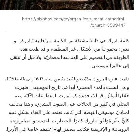
https://pixabay.com/en/organ-instrument-cathedral-
church-3599447/
كلمة باروك هي كلمة مشتقة من الكلمة البرتغالية “باروكو” و
تعني: مجموعةٌ من الأشكال غير المنظّمة، و قد طغت هذه
الطريقة في التصميم على الهندسة المعماريّة أولا قبل أن تنتقل
إلى عالم الموسيقى.
دامت فترة الباروك مدّةً طويلةً بدايةً من سنة 1607 إلى غاية 1750،
و هي ليست بالمدة القصيرة أبدا في تاريخ الموسيقى. ظهرت
خلالها أنواعٌ و قوالبُ جديدة كما برزت المقطوعات الآليّة و تم
التخلي في كثير من الحالات على الصوت البشري، و هذا مخالف
لمبادئ موسيقى النهضة التي كانت تعتمد على الغناء بشكلٍ شبهِ
كليٍّ. تأثّر مُؤلفُو الباروك كثيرًا بالحضارات القديمة و الميثيولوجيا
الرومانية و الإغريقية فكانت مصدرَ إلهام عندهم خاصةً في الأوبرا.