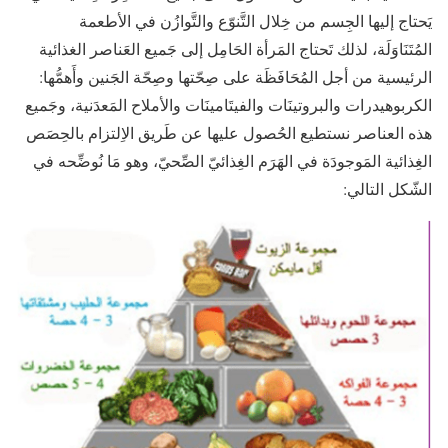
يَحتاج إليها الجِسم من خِلال التَّنوّع والتَّوازُن في الأطعمة
المُتَنَاوَلَة، لذلك تَحتاج المَرأة الحَامِل إلى جَميع العَناصر الغذائية
الرئيسية من أجل المُحَافَظَة على صِحّتها وصِحّة الجَنين وأَهمُّها:
الكربوهيدرات والبروتينَات والفيتَامينَات والأملاح المَعدَنية، وجَميع
هذه العناصر نستطيع الحُصول عليها عن طَريق الاِلتزام بالحِصَص
الغِذائية المَوجودَة في الهَرَم الغِذائيّ الصِّحيّ، وهو مَا نُوضِّحه في
الشّكل التالي: