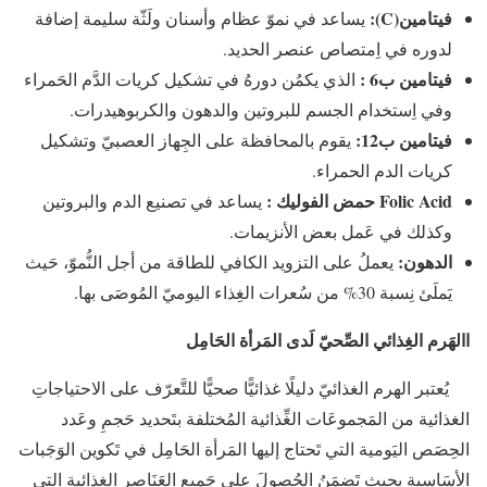
فيتامين(C):
يساعد في نموّ عظام وأسنان ولَثّة سليمة إضافة
لدوره في اِمتصاص عنصر الحديد.
فيتامين ب6 :
الذي يكمُن دورهُ في تشكيل كريات الدَّم الحَمراء
وفي اِستخدام الجسم للبروتين والدهون والكربوهيدرات.
فيتامين ب12:
يقوم بالمحافظة على الجِهاز العصبيّ وتشكيل
كريات الدم الحمراء.
Acid حمض الفوليك :
Folic
يساعد في تصنيع الدم والبروتين
وكذلك في عَمل بعض الأنزيمات.
الدهون:
يعملُ على التزويد الكافي للطاقة من أجل النُّموّ، حَيث
يَملَئ نِسبة 30% من سُعرات الغِذاء اليوميّ المُوصَى بها.
االهَرم الغِذائي الصِّحيّ لَدى المَرأة الحَامِل
يُعتبر الهرم الغذائيّ دليلًا غذائيًّا صحيًّا للتَّعرّف على الاحتياجاتِ
الغذائية من المَجموعَات الغِّذائية المُختلفة بتَحديد حَجمِ وعَدد
الحِصَص اليَومية التي تَحتاج إليها المَرأة الحَامِل في تَكوين الوَجَبات
الأسَاسية بحيث تَضمَنُ الحُصولَ على جَميع العَنَاصِر الغِذائية التي