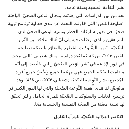
نشر الثقافة الصحية بصفة عامة.
نجد من بين الدراسات التي إهتمّت بمجال الوعي الصحيّ، الباحثة
“صليحة القص” التي حَاولت البحث عن مدى فعالية بَرنامج تَربية
صحيّة في تغيير سلوكات الخطر وتنمية الوعي الصحيّ لدى
المراهقين والذي توصّلت فيه إلى أنّ هُناك عَلاقة بين التَّربية
الصِّحيّة وتَغيير السُّلوكات الخَطِرة والضارّة بالصحّة (صليحة
القص،2016، ص 3)، كما نَجد دِراسة “مالك شعباني” التي تبحث
في دَور الإذاعة في نَشر الوَعي الصِّحيّ والتي خَلَصت إلى أنّه
مادامت الصِّحّة للجَميع فهي مَهِمّة الجميع وتَخُصّ جَميع أفراد
المُجتمع بنَشر التَّوعية الصِّحيّة (شعباني،2006، ص 458). وهذا
مايُوَضِّح لنا مَدى أَهمية التَّوعية الصِّحيّة والتي لها الدور الكبير في
ترسيخ العَادات والسلوكيات الصِّحيّة للمرأة الحامل والتي تُحقّق
لها نسبة معيّنة من الصحّة النفسية والجَسدية معًا.
العَنَاصر الغِذائية الصِّحيّة للمَرأة الحَامِل