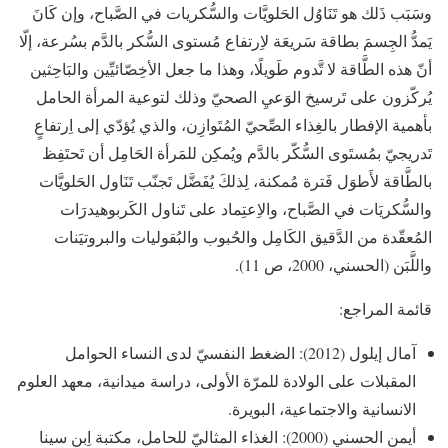
وسَبَب ذَلك هو تَنَاوُل الحَلويَّات والسُّكريات في الصَّباح، وإن كَانَ
يَمدُّ الجِسمَ بطاقة سَريعَة لاِرتفاع مُستوى السُّكر بالدَّم بسُرعة، إلّا
أنّ هذه الطَّاقة لا تَّدوم طَويلًا، وهذا ما جعل الأخِصّائيِّين والبَاحِثين
يُركّزون على تَرسيخ الوَعيِ الصحيّ وذلك لتوعية المرأة الحامل
بأهمية الإفطار بالغِذاء الصِّحيّ المُتَوازِن، والذي يُؤدّي إلى اِرتفاعٍ
تَدريجيّ بمُستَوى السُّكّر بالدَّم ويُمكِن للمَرأة الحَامِل أن تَحتَفِظ
بالطَّاقة لأَطوَل فَترة مُمكنة، لِذلكَ يُفَضَّل تَجنّب تَنَاول الحَلويَّات
والسُّكريَات في الصَّباح، والاِعتِماد على تَناول الكَربوهيدرَات
المُعقّدة من الدَّقيق الكَامِل والحُبوب والبُقوليات والبروتيَنات
واللَّبَن (الحسني، 2000، ص 11).
قائمة المراجع:
آمال إيلول (2012): الضغط النفسيّ لدى النساء الحوامل
المقبلات على الولادة للمرّة الأولى، دراسة ميدانية، معهد العلوم
الانسانية والاجتماعية، البويرة.
أيمن الحسني (2000): الغذاء المثاليّ للحامل، مكتبة اِبن سينا