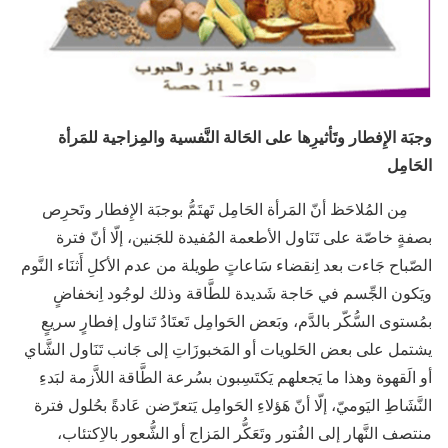
وجبَة الإِفطار وتَأثيرِها على الحَالة النَّفسية والمِزاجية للمَرأة
الحَامِل
مِن المُلاحَظ أنّ المَرأة الحَامِل تَهتَمُّ بوجبَة الإِفطار وتَحرِص
بصفةٍ خاصّة على تَنَاول الأطعمة المُفيدة للجَنين، إلّا أنّ فترة
الصّباح جَاءت بعد اِنقضاء سَاعاتٍ طويلة من عدم الأكلِ أَثنَاء النَّوم
ويَكون الجِّسم في حَاجة شَديدة للطَّاقة وذلك لوجُود اِنخفاضٍ
بمُستوى السُّكّر بالدَّم، وبَعض الحَوامِل تَعتَادُ تَناول إفطارٍ سريعٍ
يشتمل على بعض الحَلويات أو المَخبوزَاتِ إلى جَانب تَنَاول الشَّاي
أو الَقهوة وهذا ما يَجعلهم يَكتَسِبون بسُرعة الطَّاقة اللاَّزمة لبَدءِ
النَّشَاطِ اليَوميّ، إلّا أنّ هَؤلاءِ الحَوامِل يَتعرّضن عَادةً بحُلول فترة
منتصف النَّهار إلى الفُتور وتَعَكُّر المَزاج أو الشُّعور بالاِكتئاب،