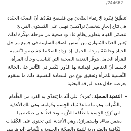
244662/
تَنطَلِقُ فِكرة الِارتقاء الصِّحيّ مِن فَلسَفةٍ مَفَادُها أنّ الصحّة الجيّدة
هي نتاج إنجازٍ شخصيٍّ تراكمـيّ فهـي على المُستوى الفرديّ
تتضمّن القيام بتطوير نِظامِ عاداتٍ صحية في مرحلة مبكّرة لذلك
يُعتبر الغذاء المُتوازن من أُسسِ الصحّةِ السليمة في جميع مراحل
الحياة وخاصّةً مرحلة الحمل، إذ تزداد الصحّة الجَسَدية والنَّفسية
للمَرأة الحَامل بتوفّر التغذية الصحية التي تَتَناسَب وحَالَة المرأة،
لاسيما أنّ العَنَاصِر الغِذائية لها الدَّور الكَبير في التَّأثير على الحَالة
النَّفسية للمَرأة وتَحقيق نوعٍ من السعادة النفسية، ذلك ما سنقوم
بعرضه خلال هذه الورقة البحثية.
التغذية الصحيّة
: تُعرَفُ على أنّه مَا يَتَغذّى به الفَرد من الطَّعام
والشَّراب وهو ما ساعدُ نَمَاء الجِسمِ وقَوامِه، وهي تلك الأغذية
التي تُزوّد الجِسمَ بالطَّاقة اللاَّزمة وتحافظُ على صِحّته بما
يضمن بَقاءَه واِستمرارَهُ، وهي الأغذية التي تحتوي على الكَمِّيات
الكَافية والضَرورية للنموّ والصحّة والحيوية والنَّشاط (أبو هربيد،