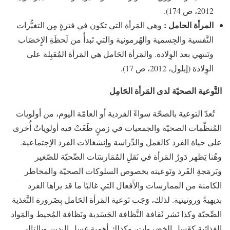
2012، ص 174).
المرأة الحامل :
وهي المَرأة التي تكون في فترةٍ مِن التغيُّرات
النَّفسية والجِسمية والهُرمونية والتي تَبدأُ من لَحظَةِ الإِخصَاب
وتَنتهي بعد الوِلادة. والمَرأة الحَامل هي المَرأة المُقبِلة على
الوِلادة (إيلول، 2012، ص 17).
التَّوعية الصحيّة لدى المَرأة الحَامِل
تُعدّ التوعية بالصحّة سواءً الفردية أو العامّة اليوم، من أولويات
المُنظّمات الصحيّة والجمعيات في زمنٍ طَغَتْ فيه أولوياتٌ أُخرى
على حياة الفرد كالعَمل والدِّراسة واِنشغالات الفرد الاِجتماعية.
وهُنا يَظهر دَورُ المَرأة في نَقلِ المُمَارسَات الصِّحيّة للصّغير
وبَرمَجةِ الفَرد وتَوعيته بخصوص السلوكات الصحيّة والمخاطر
الكامنة من الممارسات والأَفعال التي غالبًا ما قد يراها الفرد
بديهيةً وروتينية. لذلك، وَجَب تَوعية المَرأة الحَامل بِضَرورة التَّغذية
الصِّحيّة وكذا نَشر ثَقافة النَّظافة الجَسَدية ونَظافة المُحيط والمَواد
الغِذائية كغَسل الخضروات، وكذلك أهمية غسل اليدين وبالتالي