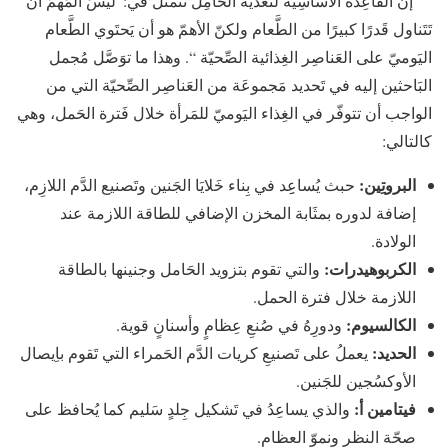
إنَّ القَاعِدة الأَسَاسِية لتَغذية الحَامِل تَتمثّل في:”لَيسَ المُهمّ أن
تَتَناول قَدرًا كبيرًا من الطَّعام ولكنّ الأهمّ هو أن يَحتَوي الطَّعام
اليَوميّ على العَناصِر الغِذائية الصِّحيّة “. وهذا ما توَصَّل مُجمل
البَاحثين إليه في تَحديد مَجموعَة من العَناصِر الصِّحيّة التي من
الواجب أن تتوفّر في الغِذاء اليَوميّ للمَرأة خلال فَترة الحَمل، وهي
كالتالي:
البروتِين:
حبث يُساعِِد في بِناء خَلايَا الجَنين وتَصنيع الدَّم اللازِم،
إضافة لدوره بمثَابة المخزن الإضافي للطاقة اللازمة عند
الولادة.
الكربوهيدرات:
والتي تقوم بتزويد الحَامل وجنينها بالطاقة
اللازمة خلال فترة الحمل.
الكالسيوم:
ودورِهُ في صُنعِ عِظامٍ وأسنانٍ قوية.
الحديد:
يعملُ على تَصنيعِ كريات الدَّم الحَمراء التي تَقوم باِيصال
الأوكسُجين للجَنين.
فيتامين أ:
والذي يساعِدُ في تَشكيل جِلدٍ سَليم كما يُحافظ على
صحّة النظر ونموّ العظام.