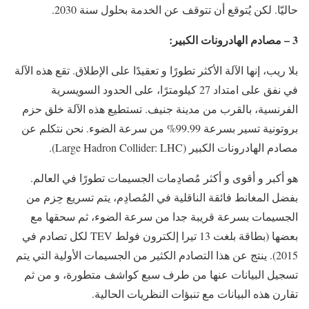
حاليّا. لكن يُتوقع أن تتوقف عن الخدمة بحلول سنة 2030.
3 – مصادم الهادرونات الكبير:
بلا ريب، إنها الآلة الأكثر تطورًا و تعقيدًا على الإطلاق. تقع هذه الآلة
في نفق على امتداد 27 كيلومترًا، على الحدود السويسرية
الفرنسية، بالقرب من مدينة جنيف. تستطيع هذه الآلة خلق حزم
بروتونية تسير بسرعة 99.99% من سرعة الضوء. نحن نتكلم عن
مصادم الهادرونات الكبير (Large Hadron Collider: LHC).
هو أكبر و أقوى و أكثر مُصادِمات الجسيمات تطورًا في العالم.
بفضل المغانط فائقة الناقلية في المُصادِم، يتم تسريع حِزم من
الجسيمات بسرعة قريبة جدا من سرعة الضوء، ثم سحقها مع
بعضها (بطاقة بلغت 13 تيرا إلكترون فولط TEV لكل تصادم في
2015). ينتج عن هذا التصادم الكثير من الجسيمات الأولية التي يتم
تسجيل البيانات عنها من طرف سبع كواشف متطورة، و من ثم
تقارن هذه البيانات مع تنبؤات النظريات الحالية.