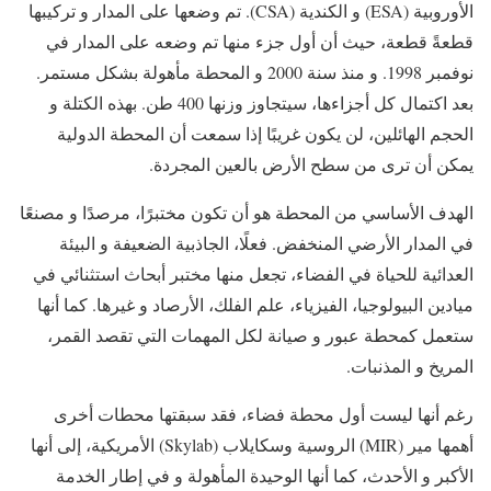
الأوروبية (ESA) و الكندية (CSA). تم وضعها على المدار و تركيبها
قطعةً قطعة، حيث أن أول جزء منها تم وضعه على المدار في
نوفمبر 1998. و منذ سنة 2000 و المحطة مأهولة بشكل مستمر.
بعد اكتمال كل أجزاءها، سيتجاوز وزنها 400 طن. بهذه الكتلة و
الحجم الهائلين، لن يكون غريبًا إذا سمعت أن المحطة الدولية
يمكن أن ترى من سطح الأرض بالعين المجردة.
الهدف الأساسي من المحطة هو أن تكون مختبرًا، مرصدًا و مصنعًا
في المدار الأرضي المنخفض. فعلًا، الجاذبية الضعيفة و البيئة
العدائية للحياة في الفضاء، تجعل منها مختبر أبحاث استثنائي في
ميادين البيولوجيا، الفيزياء، علم الفلك، الأرصاد و غيرها. كما أنها
ستعمل كمحطة عبور و صيانة لكل المهمات التي تقصد القمر،
المريخ و المذنبات.
رغم أنها ليست أول محطة فضاء، فقد سبقتها محطات أخرى
أهمها مير (MIR) الروسية وسكايلاب (Skylab) الأمريكية، إلى أنها
الأكبر و الأحدث، كما أنها الوحيدة المأهولة و في إطار الخدمة