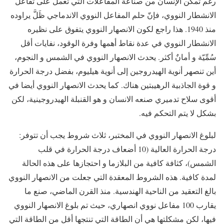
رغم تمكن الإنسان من صناعة المفاعلات التي تعمل على تفاعل
الانشطار النووي، فإنّ حلم المفاعل النووي الاندماجي ظَلَّ يراوده
منذ 1940. هذا راجع لكون الانصهار النووي يتفوق على نظيره
الانشطار النووي في عدة نقاط أهمها وفرة الوقود، نفايات أقل
سُمِّيّة و أمانٌ أكثر. يحدث الانصهار النووي في الشمس و النجوم،
أين تنصهر أنوية الهيدروجين إلى أنوية هيليوم، بفضل درجة الحرارة
و قوة الجاذبية الرهيبتين هناك. كما يحدث الانصهار النووي أيضا في
أقوى سلاح تدميري صنعه الانسان و هو القنبلة الهيدروجينية، لكن
بشكل لا يتم التحكم فيه.
لبلوغ الانصهار النووي في المختبر، ثلاث شروط يجب أن تتوفر:
درجة الحرارة العالية (10 أضعاف درجة الحرارة في قلب
الشمس)، كثافة كافية من البلازما و احتجازها على هذه الحالة
لمدة كافية. هذه الشروط المعقدة التي جعلت من الانصهار النووي
بالغ التعقيد من الناحية الهندسية. منذ القرن الماضي، صنع ما
يقارب 100 مفاعل نووي انصهاري، حيث تم بلوغ الانصهار النووي
فيها، لكن مشكلتها هي أن الطاقة التي تنتجها أقل من الطاقة التي