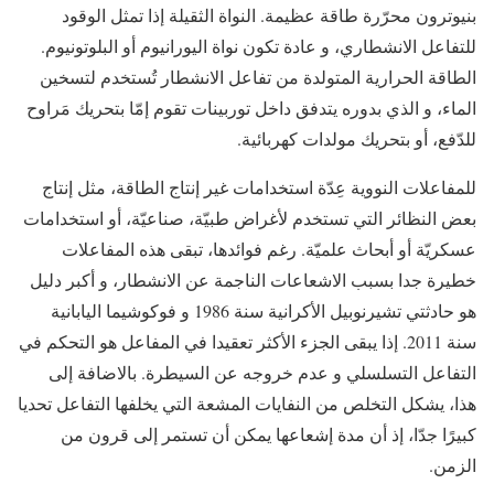
بنيوترون محرّرة طاقة عظيمة. النواة الثقيلة إذا تمثل الوقود
للتفاعل الانشطاري، و عادة تكون نواة اليورانيوم أو البلوتونيوم.
الطاقة الحرارية المتولدة من تفاعل الانشطار تُستخدم لتسخين
الماء، و الذي بدوره يتدفق داخل توربينات تقوم إمّا بتحريك مَراوح
للدّفع، أو بتحريك مولدات كهربائية.
للمفاعلات النووية عِدّة استخدامات غير إنتاج الطاقة، مثل إنتاج
بعض النظائر التي تستخدم لأغراض طبيّة، صناعيّة، أو استخدامات
عسكريّة أو أبحاث علميّة. رغم فوائدها، تبقى هذه المفاعلات
خطيرة جدا بسبب الاشعاعات الناجمة عن الانشطار، و أكبر دليل
هو حادثتي تشيرنوبيل الأكرانية سنة 1986 و فوكوشيما اليابانية
سنة 2011. إذا يبقى الجزء الأكثر تعقيدا في المفاعل هو التحكم في
التفاعل التسلسلي و عدم خروجه عن السيطرة. بالاضافة إلى
هذا، يشكل التخلص من النفايات المشعة التي يخلفها التفاعل تحديا
كبيرًا جدّا، إذ أن مدة إشعاعها يمكن أن تستمر إلى قرون من
الزمن.