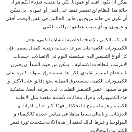
يمكن أن يكون أفقيا أو عموديا. لكن ما تضيفه فيزياء الكم هو أن
حالة هذا النظام لن تقتصر فقط على أفقي أو عمودي، بل يمكن
أن تكون في حالة مزيج بين هاتين الحالتين في نفس الوقت، أفقي
و عمودي، و بأي نسب: هذا هو التراكب الكمي.
التراكب الكمي بالإضافة لخاصية التشابك الكمي، تجعل
الكمبيوترات الكمية ذات سرعة حسابية رهيبة. كمثال بسيط، فإن
كل أنواع التشفير الذي نستعمله اليوم في الاتصالات، حسابات
الانترنت، البطاقات الائتمانية… يمكن من حيث المبدأ أن يخترق
باستخدام كمبيوتر تقليدي، لكن هذا سيستغرق سنوات كثيرة. على
الكمبيوترات الكمية، ستستغرق العملية بضع دقائق على الأكثر، و
هو ما سينهي عصر التشفير التقليدي الذي نعرفه. أيضا، ستمكننا
هذه الكمبيوترات بإجراء محاكات لأنظمة مقعدة مثل الأنظمة
الكمية، و هو ما سيتيح لنا تحكمًا و فهمًا أكبر لعالم الذرات و
الجزيئات، و بالتالي تقدما مذهلا في ميادين عديدة كالكيمياء و
البيولوجيا و غيرها. لذلك يُعتقد أن هذه الآلات ستحدث ثورة تمس
الكثير من المجالات.