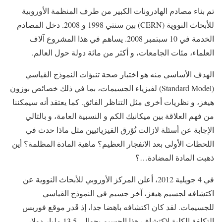
تم بناء مصادم الهادرونات الكبير من طرف المنظمة الأوروبية
للأبحاث النووية (CERN) بين سنتي 1998 و 2008. دخل المصادم
الخدمة في 10 سبتمبر 2008. يساهم في هذا المشروع آلاف
العلماء، مئات الجامعات، و أكثر من مائة دولة حول العالم.
الهدف الأساسي منه هو اختبار صحة تنبؤات النموذج القياسي
(Standard Model) لفيزياء الجسيمات، بما في ذلك خصائص بوزون
هيغز، و نظريات أخرى مثل التناظر الفائق. كما يعتقد أنه سيمكننا
من فهم العلاقة بين ميكانيك الكم و النسبية العامة، و بالتالي
الإجابة عن أسئلة لازالت تُؤرق الفيزيائيين مثل ماذا حدث في
اللحظات الأولى بعد الانفجار العظيم؟ ماهية المادة المظلمة؟ أين
ذهبت المادة المضادة…؟
في 4 جويلية 2012، أعلن المركز الأوروبي للأبحاث النووية عن
اكتشافه لجسيم هيغز، آخر جسيم في النموذج القياسي
للجسيمات. لقد كان اكتشافه باهضا جدا، إذ قَدر موقع فوربس
التكلفة الكلية لاكتشاف هذا الجسيم بحوالي 13.5 مليار دولار.