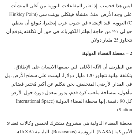
ليس هذا فحسب. إذ تعتبر المفاعلات النووية من أغلى المنشآت
على وجه الأرض. مثلا، منشأة هينكلي بوينت سي (Hinkley Point
C) النووية قيد الإنشاء في جنوب غرب إنجلترا، يُتوقع أن تغطي
حوالي 7% من حاجة إنجلترا للكهرباء، في حين أن تكلفته يتوقع أن
تتجاوز 25 مليار دولار.
2 – محطة الفضاء الدولية:
من الطريف أن الآلة الأغلى التي صنعها الانسان على الإطلاق،
بتكلفة نهائية تتجاوز 120 مليار دولارا، ليست على سطح الأرض، بل
في المدار الأرضي المنخفض. نحن نتكلم عن أكبر مُختبر فضائي
مأهول، بمساحة ملعب كرة قدم، يدور بمعدل دورة حول الأرض
كل 90 دقيقة. إنها محطة الفضاء الدولية (International Space
Station).
محطة الفضاء الدولية هي مشروع مشترك لخمس وكالات فضاء:
الأمريكية (NASA)، الروسية (Roscosmos)، اليابانية (JAXA)،