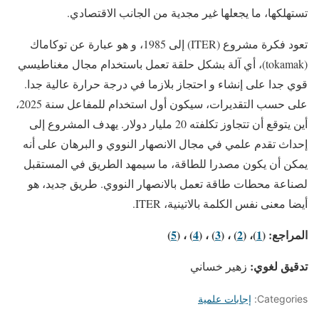
تستهلكها، ما يجعلها غير مجدية من الجانب الاقتصادي.
تعود فكرة مشروع (ITER) إلى 1985، و هو عبارة عن توكاماك
(tokamak)، أي آلة بشكل حلقة تعمل باستخدام مجال مغناطيسي
قوي جدا على إنشاء و احتجاز بلازما في درجة حرارة عالية جدا.
على حسب التقديرات، سيكون أول استخدام للمفاعل سنة 2025،
أين يتوقع أن تتجاوز تكلفته 20 مليار دولار. يهدف المشروع إلى
إحداث تقدم علمي في مجال الانصهار النووي و البرهان على أنه
يمكن أن يكون مصدرا للطاقة، ما سيمهد الطريق في المستقبل
لصناعة محطات طاقة تعمل بالانصهار النووي. طريق جديد، هو
أيضا معنى نفس الكلمة بالاتينية، ITER.
المراجع: (
1
)، (
2
) ، (
3
) ، (
4
) ، (
5
)
تدقيق لغوي:
زهير خساني
Categories:
إجابات علمية